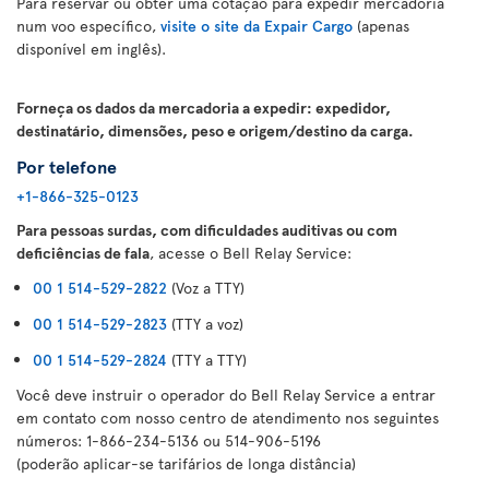
Para reservar ou obter uma cotação para expedir mercadoria
num voo específico,
visite o site da Expair Cargo
(apenas
disponível em inglês).
Forneça os dados da mercadoria a expedir: expedidor,
destinatário, dimensões, peso e origem/destino da carga.
Por telefone
+1-866-325-0123
Para pessoas surdas, com dificuldades auditivas ou com
deficiências de fala
, acesse o Bell Relay Service:
00 1 514-529-2822
(Voz a TTY)
00 1 514-529-2823
(TTY a voz)
00 1 514-529-2824
(TTY a TTY)
Você deve instruir o operador do Bell Relay Service a entrar
em contato com nosso centro de atendimento nos seguintes
números: 1-866-234-5136 ou 514-906-5196
(poderão aplicar-se tarifários de longa distância)