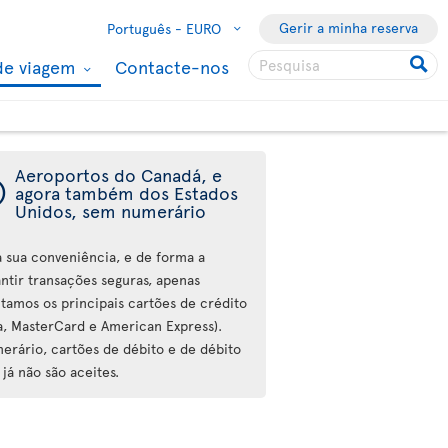
Gerir a minha reserva
Português -
EURO
de viagem
Contacte-nos
Aeroportos do Canadá, e
ý
agora também dos Estados
Unidos, sem numerário
a sua conveniência, e de forma a
antir transações seguras, apenas
itamos os principais cartões de crédito
sa, MasterCard e American Express).
erário, cartões de débito e de débito
 já não são aceites.