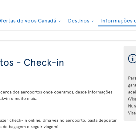
fertas de voos Canadá
Destinos
Informações 
tos - Check-in
Par
gar
 acerca dos aeroportos onde operamos, desde informações
ace
ck-in e muito mais.
(Vi
Num
Visa
zer check-in online. Uma vez no aeroporto, basta depositar
a de bagagem e seguir viagem!