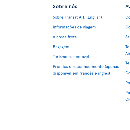
Sobre nós
Av
Sobre Transat A.T. (English)
Co
Informações de viagem
Co
A nossa frota
Se
Bagagem
Te
Ai
Turismo sustentável
Te
Prémios e reconhecimento (apenas
Co
disponível em francês e inglês)
Po
Po
C