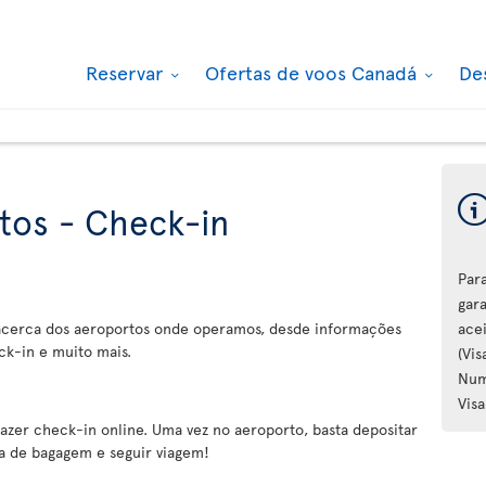
Reservar
Ofertas de voos Canadá
De
tos - Check-in
Par
gar
 acerca dos aeroportos onde operamos, desde informações
ace
ck-in e muito mais.
(Vi
Num
Visa
zer check-in online. Uma vez no aeroporto, basta depositar
a de bagagem e seguir viagem!