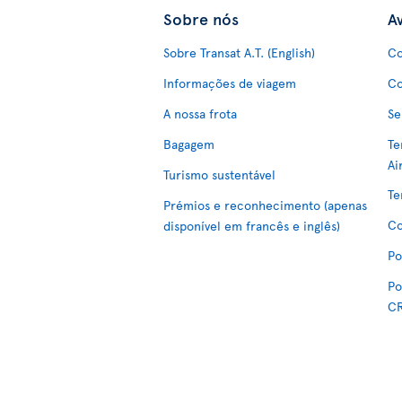
Sobre nós
Av
Sobre Transat A.T. (English)
Co
Informações de viagem
Co
A nossa frota
Se
Bagagem
Te
Ai
Turismo sustentável
Te
Prémios e reconhecimento (apenas
Co
disponível em francês e inglês)
Po
Po
C