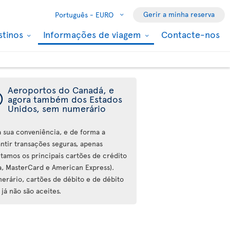
Gerir a minha reserva
Português -
EURO
stinos
Informações de viagem
Contacte-nos
Aeroportos do Canadá, e
ý
agora também dos Estados
Unidos, sem numerário
a sua conveniência, e de forma a
antir transações seguras, apenas
itamos os principais cartões de crédito
sa, MasterCard e American Express).
erário, cartões de débito e de débito
 já não são aceites.