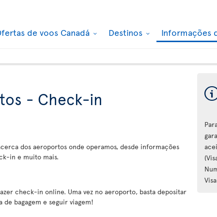
fertas de voos Canadá
Destinos
Informações 
tos - Check-in
Par
gar
 acerca dos aeroportos onde operamos, desde informações
ace
ck-in e muito mais.
(Vi
Num
Visa
zer check-in online. Uma vez no aeroporto, basta depositar
a de bagagem e seguir viagem!