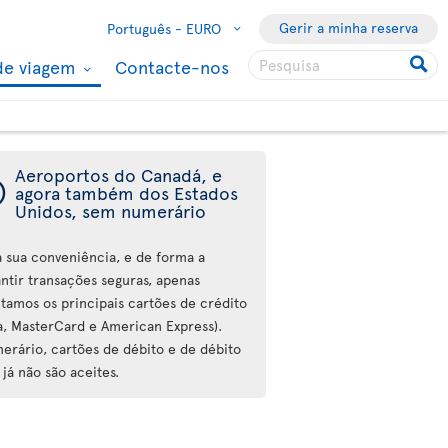
Gerir a minha reserva
Português -
EURO
de viagem
Contacte-nos
Aeroportos do Canadá, e
ý
agora também dos Estados
Unidos, sem numerário
a sua conveniência, e de forma a
antir transações seguras, apenas
itamos os principais cartões de crédito
sa, MasterCard e American Express).
erário, cartões de débito e de débito
 já não são aceites.