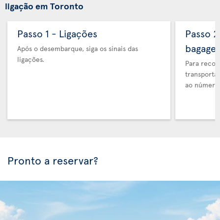
ligação em Toronto
Passo 1 - Ligações
Passo 2
bagage
Após o desembarque, siga os sinais das
ligações.
Para recol
transporta
ao número 
Pronto a reservar?