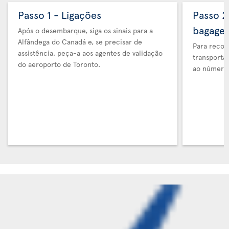
Passo 1 - Ligações
Passo 2
bagage
Após o desembarque, siga os sinais para a
Alfândega do Canadá e, se precisar de
Para recol
assistência, peça-a aos agentes de validação
transporta
do aeroporto de Toronto.
ao número 