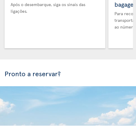
bagage
Após o desembarque, siga os sinais das
ligações.
Para recol
transporta
ao número 
Pronto a reservar?