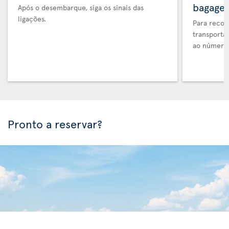
bagage
Após o desembarque, siga os sinais das
ligações.
Para recol
transporta
ao número 
Pronto a reservar?