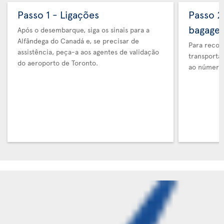
Passo 1 - Ligações
Passo 2
bagage
Após o desembarque, siga os sinais para a
Alfândega do Canadá e, se precisar de
Para recol
assistência, peça-a aos agentes de validação
transporta
do aeroporto de Toronto.
ao número 