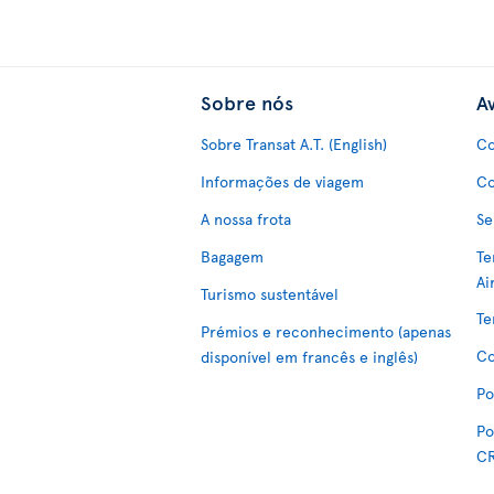
Sobre nós
Av
Sobre Transat A.T. (English)
Co
Informações de viagem
Co
A nossa frota
Se
Bagagem
Te
Ai
Turismo sustentável
Te
Prémios e reconhecimento (apenas
Co
disponível em francês e inglês)
Po
Po
C