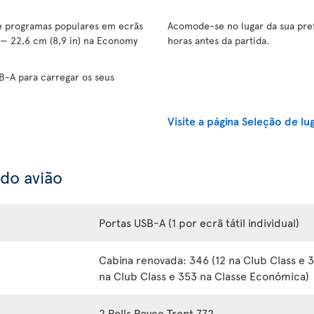
 e programas populares em ecrãs
Acomode-se no lugar da sua pref
 — 22,6 cm (8,9 in) na Economy
horas antes da partida.
B-A para carregar os seus
Visite a página Seleção de lu
 do avião
Portas USB-A (1 por ecrã tátil individual)
Cabina renovada: 346 (12 na Club Class e 
na Club Class e 353 na Classe Económica)
2 Rolls Royce Trent 772