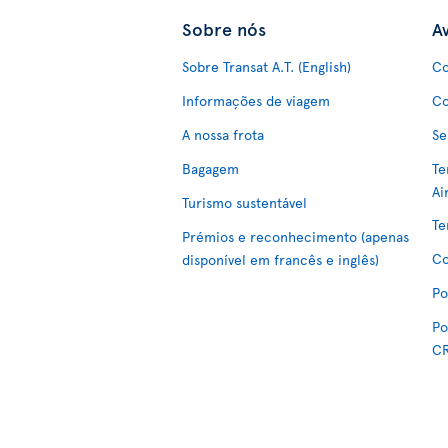
Sobre nós
Av
Sobre Transat A.T. (English)
Co
Informações de viagem
Co
A nossa frota
Se
Bagagem
Te
Ai
Turismo sustentável
Te
Prémios e reconhecimento (apenas
Co
disponível em francês e inglês)
Po
Po
C