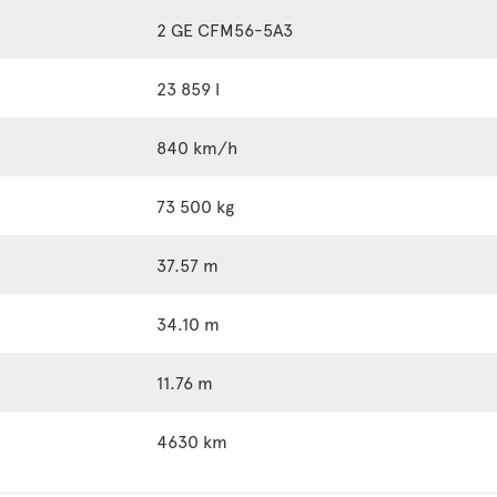
2 GE CFM56-5A3
23 859 l
840 km/h
73 500 kg
37.57 m
34.10 m
11.76 m
4630 km