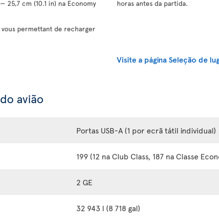
 — 25,7 cm (10.1 in) na Economy
horas antes da partida.
vous permettant de recharger
Visite a página Seleção de lu
 do avião
Portas USB-A (1 por ecrã tátil individual)
199 (12 na Club Class, 187 na Classe Eco
2 GE
32 943 l (8 718 gal)