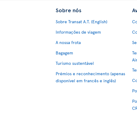
Sobre nós
Av
Sobre Transat A.T. (English)
Co
Informações de viagem
Co
A nossa frota
Se
Bagagem
Te
Ai
Turismo sustentável
Te
Prémios e reconhecimento (apenas
Co
disponível em francês e inglês)
Po
Po
C