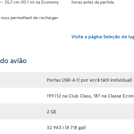
 — 25,7 cm (10.1 in) na Economy
horas antes da partida.
vous permettant de recharger
Visite a página Seleção de lu
 do avião
Portas USB-A (1 por ecrã tátil individual)
199 (12 na Club Class, 187 na Classe Eco
2 GE
32 943 l (8 718 gal)