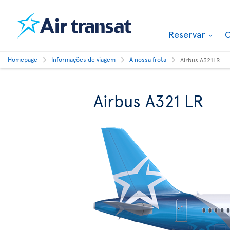
Reservar
O
Homepage
Informações de viagem
A nossa frota
Airbus A321LR
Airbus A321 LR