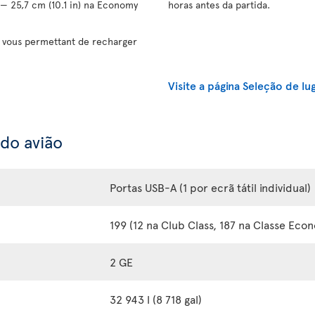
 — 25,7 cm (10.1 in) na Economy
horas antes da partida.
vous permettant de recharger
Visite a página Seleção de lu
 do avião
Portas USB-A (1 por ecrã tátil individual)
199 (12 na Club Class, 187 na Classe Eco
2 GE
32 943 l (8 718 gal)