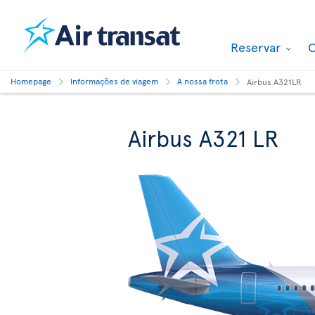
Reservar
O
Homepage
Informações de viagem
A nossa frota
Airbus A321LR
Airbus A321 LR