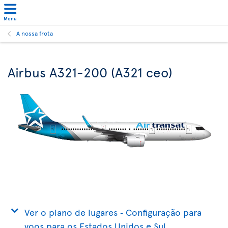
Menu
A nossa frota
Airbus A321-200 (A321 ceo)
Ver o plano de lugares ‐ Configuração para
voos para os Estados Unidos e Sul