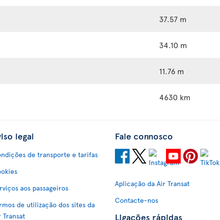
37.57 m
34.10 m
11.76 m
4630 km
iso legal
Fale connosco
ndições de transporte e tarifas
okies
Aplicação da Air Transat
rviços aos passageiros
Contacte-nos
rmos de utilização dos sites da
Ligações rápidas
r Transat