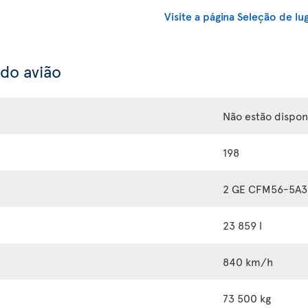
Visite a página Seleção de lu
 do avião
Não estão dispon
198
2 GE CFM56-5A3
23 859 l
840 km/h
73 500 kg