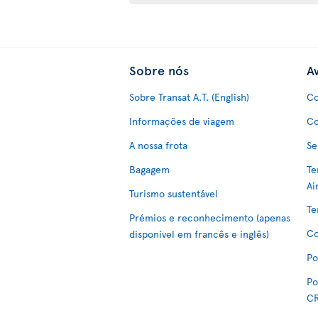
Sobre nós
Av
Sobre Transat A.T. (English)
Co
Informações de viagem
Co
A nossa frota
Se
Bagagem
Te
Ai
Turismo sustentável
Te
Prémios e reconhecimento (apenas
Co
disponível em francês e inglês)
Po
Po
C