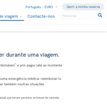
Gerir a minha reserva
Português -
EURO
de viagem
Contacte-nos
rer durante uma viagem.
*
mbolsáveis
e pré-pagos (até ao montante
l numa emergência médica; reembolsá-lo
dar também noutras situações
nsat que seriam perdidos se tivesse de cancelar