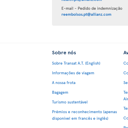
E-mail - Pedido de indemnização
reembolsos.pt@allianz.com
Sobre nós
Av
Sobre Transat A.T. (English)
Co
Informações de viagem
Co
A nossa frota
Se
Bagagem
Te
Ai
Turismo sustentável
Te
Prémios e reconhecimento (apenas
Co
disponível em francês e inglês)
Po