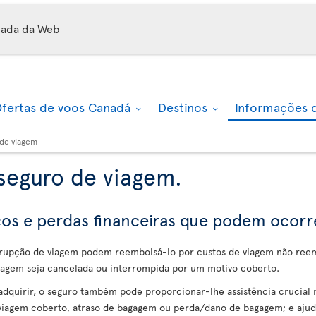
mada da Web
fertas de voos Canadá
Destinos
Informações 
de viagem
seguro de viagem.
scos e perdas financeiras que podem ocor
rrupção de viagem podem reembolsá-lo por custos de viagem não ree
 viagem seja cancelada ou interrompida por um motivo coberto.
dquirir, o seguro também pode proporcionar-lhe assistência crucia
 viagem coberto, atraso de bagagem ou perda/dano de bagagem; e aju