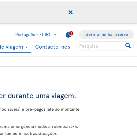
1
Gerir a minha reserva
Português -
EURO
de viagem
Contacte-nos
rer durante uma viagem.
*
mbolsáveis
e pré-pagos (até ao montante
l numa emergência médica; reembolsá-lo
dar também noutras situações