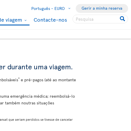
Gerir a minha reserva
Português -
EURO
de viagem
Contacte-nos
rer durante uma viagem.
*
mbolsáveis
e pré-pagos (até ao montante
l numa emergência médica; reembolsá-lo
dar também noutras situações
nsat que seriam perdidos se tivesse de cancelar