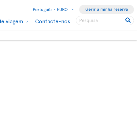
Gerir a minha reserva
Português -
EURO
de viagem
Contacte-nos