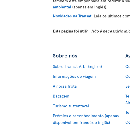
também está empenhada em reduzir a sua
ambiental
(apenas em inglês).
Novidades na Transat
. Leia os últimos co
Esta página foi útil?
Não é necessário ini
Sobre nós
Av
Sobre Transat A.T. (English)
Co
Informações de viagem
Co
A nossa frota
Se
Bagagem
Te
Ai
Turismo sustentável
Te
Prémios e reconhecimento (apenas
Co
disponível em francês e inglês)