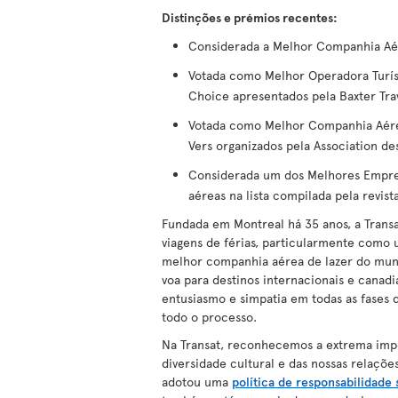
Distinções e prémios recentes:
Considerada a Melhor Companhia Aér
Votada como Melhor Operadora Turís
Choice apresentados pela Baxter Tra
Votada como Melhor Companhia Aérea
Vers organizados pela Association d
Considerada um dos Melhores Empre
aéreas na lista compilada pela revist
Fundada em Montreal há 35 anos, a Tran
viagens de férias, particularmente como 
melhor companhia aérea de lazer do mundo
voa para destinos internacionais e canadi
entusiasmo e simpatia em todas as fases 
todo o processo.
Na Transat, reconhecemos a extrema impo
diversidade cultural e das nossas relações
adotou uma
política de responsabilidade 