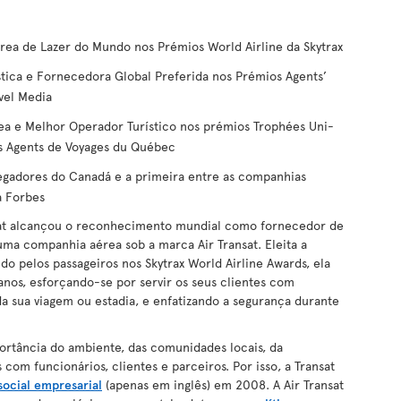
ea de Lazer do Mundo nos Prémios World Airline da Skytrax
tica e Fornecedora Global Preferida nos Prémios Agents’
vel Media
 e Melhor Operador Turístico nos prémios Trophées Uni-
es Agents de Voyages du Québec
gadores do Canadá e a primeira entre as companhias
a Forbes
sat alcançou o reconhecimento mundial como fornecedor de
uma companhia aérea sob a marca Air Transat. Eleita a
 pelos passageiros nos Skytrax World Airline Awards, ela
anos, esforçando-se por servir os seus clientes com
da sua viagem ou estadia, e enfatizando a segurança durante
rtância do ambiente, das comunidades locais, da
 com funcionários, clientes e parceiros. Por isso, a Transat
social empresarial
(apenas em inglês) em 2008. A Air Transat