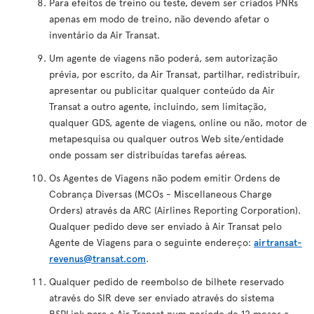
Para efeitos de treino ou teste, devem ser criados PNRs
apenas em modo de treino, não devendo afetar o
inventário da Air Transat.
Um agente de viagens não poderá, sem autorização
prévia, por escrito, da Air Transat, partilhar, redistribuir,
apresentar ou publicitar qualquer conteúdo da Air
Transat a outro agente, incluindo, sem limitação,
qualquer GDS, agente de viagens, online ou não, motor de
metapesquisa ou qualquer outros Web site/entidade
onde possam ser distribuídas tarefas aéreas.
Os Agentes de Viagens não podem emitir Ordens de
Cobrança Diversas (MCOs - Miscellaneous Charge
Orders) através da ARC (Airlines Reporting Corporation).
Qualquer pedido deve ser enviado à Air Transat pelo
Agente de Viagens para o seguinte endereço:
airtransat-
revenus@transat.com
.
Qualquer pedido de reembolso de bilhete reservado
através do SIR deve ser enviado através do sistema
BSPLink para a Air Transat num período de 12 meses a