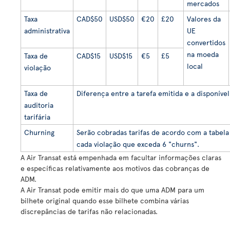
mercados
Taxa
CAD$50
USD$50
€20
£20
Valores da
administrativa
UE
convertidos
na moeda
Taxa de
CAD$15
USD$15
€5
£5
local
violação
Taxa de
Diferença entre a tarefa emitida e a disponível
auditoria
tarifária
Churning
Serão cobradas tarifas de acordo com a tabela
cada violação que exceda 6 "churns".
A Air Transat está empenhada em facultar informações claras
e específicas relativamente aos motivos das cobranças de
ADM.
A Air Transat pode emitir mais do que uma ADM para um
bilhete original quando esse bilhete combina várias
discrepâncias de tarifas não relacionadas.