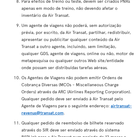
Para efeitos de treino ou teste, devem ser criados PNRs
apenas em modo de treino, não devendo afetar o
inventário da Air Transat.
Um agente de viagens não poderá, sem autorização
prévia, por escrito, da Air Transat, partilhar, redistribuir,
apresentar ou publicitar qualquer conteúdo da Air
Transat a outro agente, incluindo, sem limitação,
qualquer GDS, agente de viagens, online ou não, motor de
metapesquisa ou qualquer outros Web site/entidade
onde possam ser distribuídas tarefas aéreas.
Os Agentes de Viagens não podem emitir Ordens de
Cobrança Diversas (MCOs - Miscellaneous Charge
Orders) através da ARC (Airlines Reporting Corporation).
Qualquer pedido deve ser enviado à Air Transat pelo
Agente de Viagens para o seguinte endereço:
airtransat-
revenus@transat.com
.
Qualquer pedido de reembolso de bilhete reservado
através do SIR deve ser enviado através do sistema
BSPLink para a Air Transat num período de 12 meses a