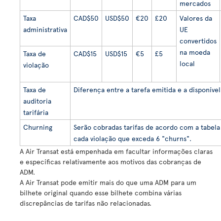
mercados
Taxa
CAD$50
USD$50
€20
£20
Valores da
administrativa
UE
convertidos
na moeda
Taxa de
CAD$15
USD$15
€5
£5
local
violação
Taxa de
Diferença entre a tarefa emitida e a disponível
auditoria
tarifária
Churning
Serão cobradas tarifas de acordo com a tabela
cada violação que exceda 6 "churns".
A Air Transat está empenhada em facultar informações claras
e específicas relativamente aos motivos das cobranças de
ADM.
A Air Transat pode emitir mais do que uma ADM para um
bilhete original quando esse bilhete combina várias
discrepâncias de tarifas não relacionadas.