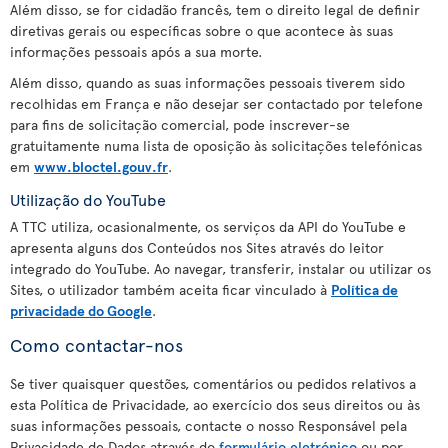
Além disso, se for cidadão francês, tem o direito legal de definir
diretivas gerais ou específicas sobre o que acontece às suas
informações pessoais após a sua morte.
Além disso, quando as suas informações pessoais tiverem sido
recolhidas em França e não desejar ser contactado por telefone
para fins de solicitação comercial, pode inscrever-se
gratuitamente numa lista de oposição às solicitações telefónicas
em
www.bloctel.gouv.fr
.
Utilização do YouTube
A TTC utiliza, ocasionalmente, os serviços da API do YouTube e
apresenta alguns dos Conteúdos nos Sites através do leitor
integrado do YouTube. Ao navegar, transferir, instalar ou utilizar os
Sites, o utilizador também aceita ficar vinculado à
Política de
privacidade do Google
.
Como contactar-nos
Se tiver quaisquer questões, comentários ou pedidos relativos a
esta Política de Privacidade, ao exercício dos seus direitos ou às
suas informações pessoais, contacte o nosso Responsável pela
Privacidade de Dados através do
formulário eletrónico
ou por