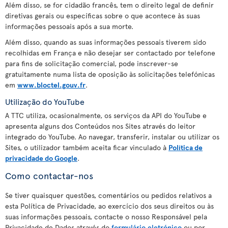
Além disso, se for cidadão francês, tem o direito legal de definir
diretivas gerais ou específicas sobre o que acontece às suas
informações pessoais após a sua morte.
Além disso, quando as suas informações pessoais tiverem sido
recolhidas em França e não desejar ser contactado por telefone
para fins de solicitação comercial, pode inscrever-se
gratuitamente numa lista de oposição às solicitações telefónicas
em
www.bloctel.gouv.fr
.
Utilização do YouTube
A TTC utiliza, ocasionalmente, os serviços da API do YouTube e
apresenta alguns dos Conteúdos nos Sites através do leitor
integrado do YouTube. Ao navegar, transferir, instalar ou utilizar os
Sites, o utilizador também aceita ficar vinculado à
Política de
privacidade do Google
.
Como contactar-nos
Se tiver quaisquer questões, comentários ou pedidos relativos a
esta Política de Privacidade, ao exercício dos seus direitos ou às
suas informações pessoais, contacte o nosso Responsável pela
Privacidade de Dados através do
formulário eletrónico
ou por