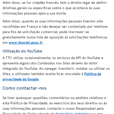
Além disso, se for cidadão francês, tem o direito legal de definir
diretivas gerais ou específicas sobre o que acontece às suas
informações pessoais após a sua morte.
Além disso, quando as suas informações pessoais tiverem sido
recolhidas em França e não desejar ser contactado por telefone
para fins de solicitação comercial, pode inscrever-se
gratuitamente numa lista de oposição às solicitações telefónicas
em
www.bloctel.gouv.fr
.
Utilização do YouTube
A TTC utiliza, ocasionalmente, os serviços da API do YouTube e
apresenta alguns dos Conteúdos nos Sites através do leitor
integrado do YouTube. Ao navegar, transferir, instalar ou utilizar os
Sites, o utilizador também aceita ficar vinculado à
Política de
privacidade do Google
.
Como contactar-nos
Se tiver quaisquer questões, comentários ou pedidos relativos a
esta Política de Privacidade, ao exercício dos seus direitos ou às
suas informações pessoais, contacte o nosso Responsável pela
Privacidade de Dados através do
formulário eletrónico
ou por