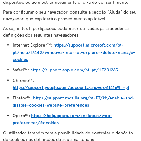
dispositivo ou ao mostrar novamente a faixa de consentimento.
Para configurar o seu navegador, consulte a secção "Ajuda" do seu
navegador, que explicará o procedimento aplicável.
As seguintes hiperligações podem ser utilizadas para aceder às
definições dos seguintes navegadores:
Internet Explorer™:
https://support.microsoft.com/pt-
pt/help/17442/windows-internet-explorer-delete-manage-
cookies
Safari™:
https://support.apple.com/pt-pt/HT201265
Chrome™:
https://support.google.com/accounts/answer/61416?hl=pt
Firefox™:
https://support.mozilla.org/pt-PT/kb/enable-and-
disable-cookies-website-preferences
Opera™:
https://help.opera.com/en/latest/web-
preferences/#cookies
O utilizador também tem a possibilidade de controlar o depósito
de cookies nas definições do seu smartphone: