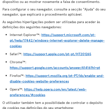
dispositivo ou ao mostrar novamente a faixa de consentimento.
Para configurar o seu navegador, consulte a secção "Ajuda" do seu
navegador, que explicará o procedimento aplicável.
As seguintes hiperligações podem ser utilizadas para aceder às
definições dos seguintes navegadores:
Internet Explorer™:
https://support.microsoft.com/pt-
pt/help/17442/windows-internet-explorer-delete-manage-
cookies
Safari™:
https://support.apple.com/pt-pt/HT201265
Chrome™:
https://support.google.com/accounts/answer/61416?hl=pt
Firefox™:
https://support.mozilla.org/pt-PT/kb/enable-and-
disable-cookies-website-preferences
Opera™:
https://help.opera.com/en/latest/web-
preferences/#cookies
O utilizador também tem a possibilidade de controlar o depósito
de cookies nas definições do seu smartphone: