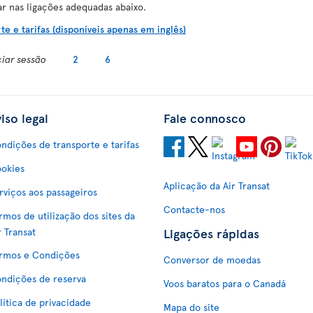
ar nas ligações adequadas abaixo.
e e tarifas (disponíveis apenas em inglês)
ciar sessão
2
6
iso legal
Fale connosco
ndições de transporte e tarifas
okies
Aplicação da Air Transat
rviços aos passageiros
Contacte-nos
rmos de utilização dos sites da
Ligações rápidas
r Transat
rmos e Condições
Conversor de moedas
ndições de reserva
Voos baratos para o Canadá
lítica de privacidade
Mapa do site