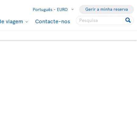
Gerir a minha reserva
Português -
EURO
de viagem
Contacte-nos