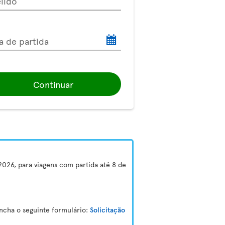
lido
a de partida
Continuar
2026, para viagens com partida até 8 de
encha o seguinte formulário:
Solicitação