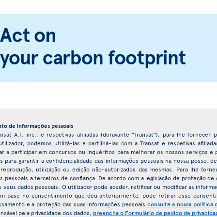
to de informações pessoais
nsat A.T. inc., e respetivas afiliadas (doravante "Transat"), para lhe fornecer
ilizador, podemos utilizá-las e partilhá-las com a Transat e respetivas afilia
dar a participar em concursos ou inquéritos para melhorar os nossos serviços
os para garantir a confidencialidade das informações pessoais na nossa posse, d
 reprodução, utilização ou edição não-autorizados das mesmas. Para lhe forne
 pessoais a terceiros de confiança. De acordo com a legislação de proteção de d
seus dados pessoais. O utilizador pode aceder, retificar ou modificar as inform
m base no consentimento que deu anteriormente, pode retirar esse consent
essamento e a proteção das suas informações pessoais
consulte a nossa política 
nsável pela privacidade dos dados,
preencha o Formulário de pedido de privacida