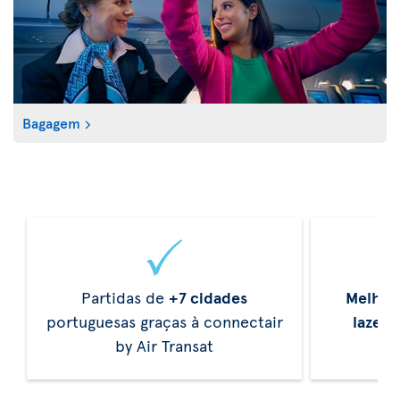
Bagagem
Partidas de
+7 cidades
Melhor
portuguesas graças à connectair
lazer
d
by Air Transat