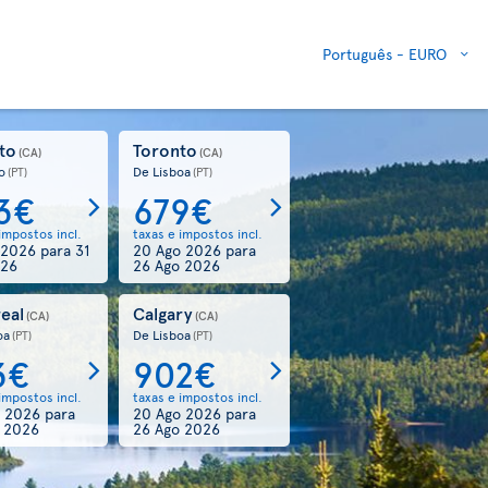
Português -
EURO
to
Toronto
(CA)
(CA)
o
De Lisboa
(PT)
(PT)
3€
679€
impostos incl.
taxas e impostos incl.
 2026
para
31
20 Ago 2026
para
026
26 Ago 2026
eal
Calgary
(CA)
(CA)
oa
De Lisboa
(PT)
(PT)
3€
902€
impostos incl.
taxas e impostos incl.
o 2026
para
20 Ago 2026
para
 2026
26 Ago 2026