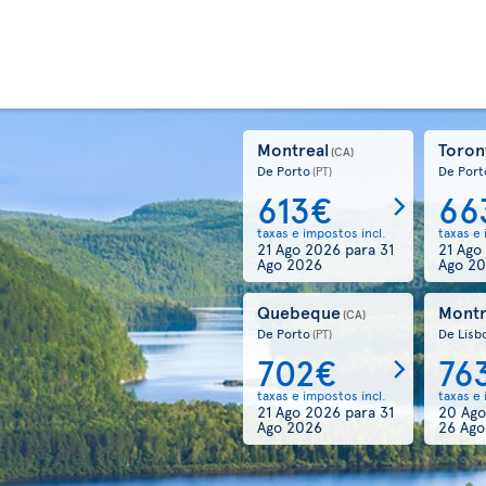
Montreal
Toron
(CA)
De Porto
De Port
(PT)
613€
66
taxas e impostos incl.
taxas e 
21 Ago 2026
para
31
21 Ago
Ago 2026
Ago 2
Quebeque
Montr
(CA)
De Porto
De Lisb
(PT)
702€
76
taxas e impostos incl.
taxas e 
21 Ago 2026
para
31
20 Ag
Ago 2026
26 Ago