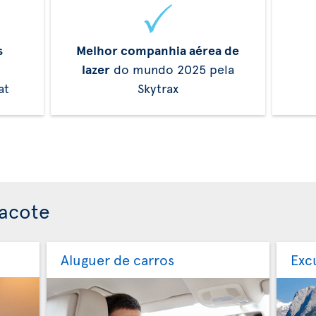
s
Melhor companhia aérea de
lazer
do mundo 2025 pela
at
Skytrax
pacote
Aluguer de carros
Exc