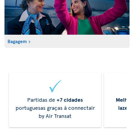
Bagagem
Partidas de
+7 cidades
Melhor
portuguesas graças à connectair
lazer
d
by Air Transat