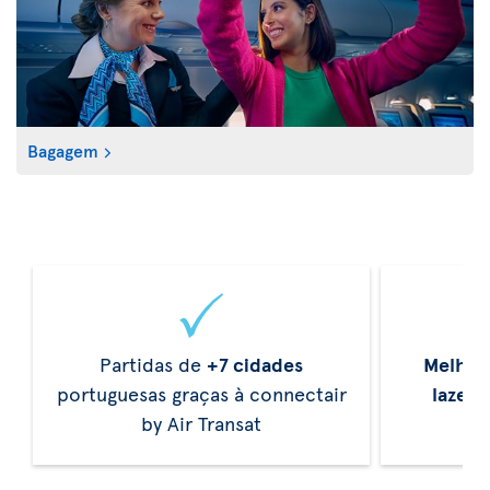
Bagagem
Partidas de
+7 cidades
Melhor
portuguesas graças à connectair
lazer
d
by Air Transat