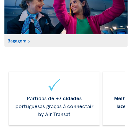
Bagagem
Partidas de
+7 cidades
Melhor
portuguesas graças à connectair
lazer
d
by Air Transat