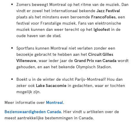
Zomers beweegt Montreal op het ritme van de muziek. Dan
vindt er zowel het internationaal bekende
Jazz Festival
plaats als het minstens even beroemde
FrancoFolies
, een
festival voor Franstalige muziek. Fans van elektronische
muziek kunnen dan weer terecht op het
Igloofest
in de
oude haven van de stad.
Sportfans kunnen Montreal niet verlaten zonder een
bezoekje gebracht te hebben aan het
Circuit Gilles
Villeneuve
, waar ieder jaar de
Grand Prix van Canada
wordt
gehouden, en aan het bekende Olympisch Stadion.
Boekt u in de winter de vlucht Parijs-Montreal? Hou dan
zeker ook
Lake Sacacomie
in gedachten, waar er tochten
mogelijk zijn.
Meer informatie over
Montreal
.
Bezienswaardigheden Canada.
Hier vindt u artikelen over de
meest aantrekkelijke bestemmingen in Canada.