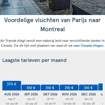
Voordelige vluchten van Parijs naar
Montreal
Air Transat vliegt vanuit een naburig land naar verschillende steden in
Canada. Zie de lijst met plaatsen van waaruit we
naar Canada vliegen
.
Laagste tarieven per maand
370 €
3
310 €
310 €
310 €
310 €
AUG 2026
SEP 2026
OKT 2026
NOV 2026
DEC 2026
JA
aug 31
sep 22
okt 13
nov 30
dec 02
tot sep 08
tot sep 28
tot okt 19
tot dec 08
tot dec 08
to