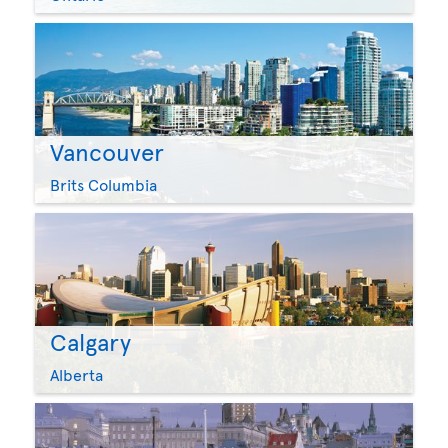
Vancouver
Brits Columbia
Calgary
Alberta