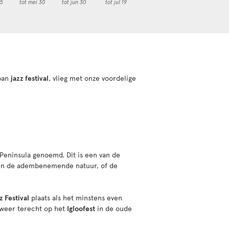
05
tot mei 30
tot jun 30
tot jul 19
rban
jazz festival
, vlieg met onze voordelige
Peninsula genoemd. Dit is een van de
n in de adembenemende natuur, of de
z Festival
plaats als het minstens even
n weer terecht op het
Igloofest
in de oude