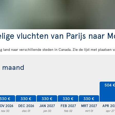
lige vluchten van Parijs naar M
rig land naar verschillende steden in Canada. Zie de lijst met plaatsen
r maand
504 
330 €
330 €
330 €
330 €
330 €
OV 2026
DEC 2026
JAN 2027
FEB 2027
MRT 2027
APR 20
nov 30
dec 01
jan 30
feb 02
mrt 01
apr 27