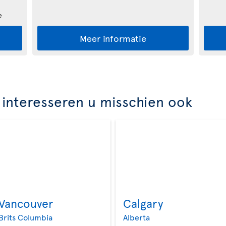
e
Meer informatie
interesseren u misschien ook
Vancouver
Calgary
>
>
Brits Columbia
Alberta