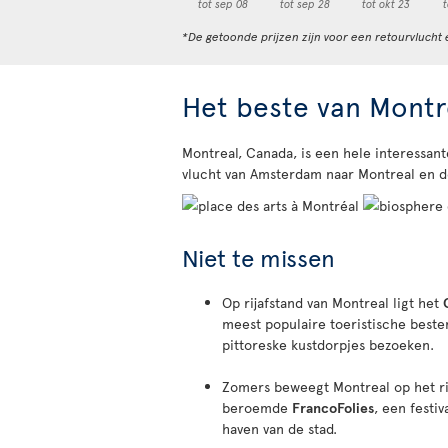
tot sep 08
tot sep 28
tot okt 23
t
*De getoonde prijzen zijn voor een retourvlucht 
Het beste van Montr
Montreal, Canada, is een hele interessa
vlucht van Amsterdam naar Montreal en d
Niet te missen
Op rijafstand van Montreal ligt het
meest populaire toeristische best
pittoreske kustdorpjes bezoeken.
Zomers beweegt Montreal op het ri
beroemde
FrancoFolies
, een festi
haven van de stad.