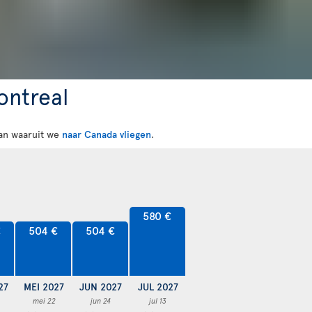
ontreal
 van waaruit we
naar Canada vliegen
.
580 €
€
504 €
504 €
27
MEI 2027
JUN 2027
JUL 2027
mei 22
jun 24
jul 13