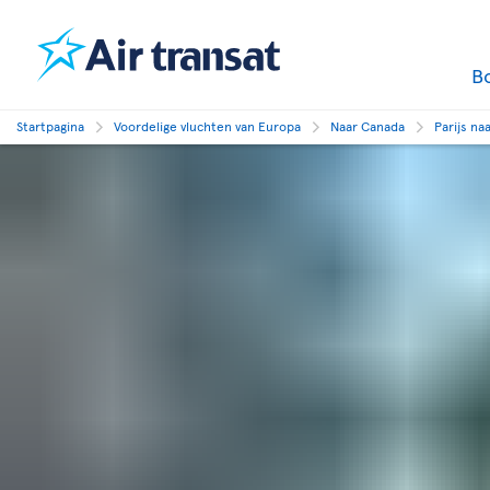
B
Startpagina
Voordelige vluchten van Europa
Naar Canada
Parijs na