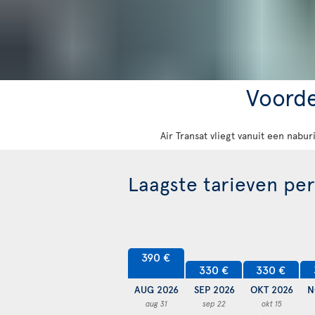
Voorde
Air Transat vliegt vanuit een nabu
Laagste tarieven pe
390 €
330 €
330 €
AUG 2026
SEP 2026
OKT 2026
N
aug 31
sep 22
okt 15