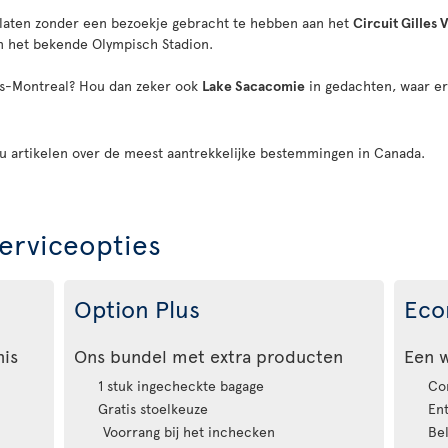
rlaten zonder een bezoekje gebracht te hebben aan het
Circuit Gilles 
 het bekende Olympisch Stadion.
ijs-Montreal? Hou dan zeker ook
Lake Sacacomie
in gedachten, waar er 
 u artikelen over de meest aantrekkelijke bestemmingen in Canada.
erviceopties
Option Plus
Eco
nis
Ons bundel met extra producten
Een 
1 stuk ingecheckte bagage
Com
Gratis stoelkeuze
Ent
Voorrang bij het inchecken
Bel