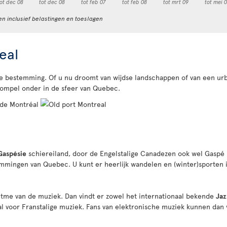
ot dec 08
tot dec 08
tot feb 07
tot feb 08
tot mrt 09
tot mei 
en inclusief belastingen en toeslagen
eal
nte bestemming. Of u nu droomt van wijdse landschappen of van een u
ompel onder in de sfeer van Quebec.
Gaspésie
schiereiland, door de Engelstalige Canadezen ook wel Gaspé 
emmingen van Quebec. U kunt er heerlijk wandelen en (winter)sporte
tme van de muziek. Dan vindt er zowel het internationaal bekende
Jaz
val voor Franstalige muziek. Fans van elektronische muziek kunnen da