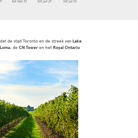
07
tot mei 31
tot jun 21
tot jul 10
dat de stad Toronto en de streek van
Lake
 Loma
, de
CN Tower
en het
Royal Ontario