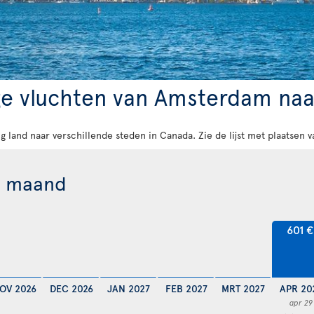
ge vluchten van Amsterdam naa
rig land naar verschillende steden in Canada. Zie de lijst met plaatsen
r maand
601 €
OV 2026
DEC 2026
JAN 2027
FEB 2027
MRT 2027
APR 20
apr 29