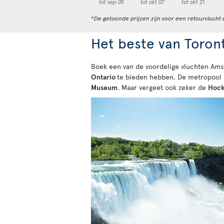
tot sep 05
tot okt 07
tot okt 21
*De getoonde prijzen zijn voor een retourvlucht 
Het beste van Toron
Boek een van de voordelige vluchten Amst
Ontario
te bieden hebben. De metropool i
Museum
. Maar vergeet ook zeker de
Hock