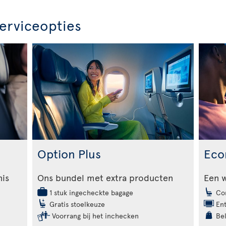
erviceopties
Option Plus
Eco
nis
Ons bundel met extra producten
Een 
1 stuk ingecheckte bagage
Com
Gratis stoelkeuze
Ent
Voorrang bij het inchecken
Bel