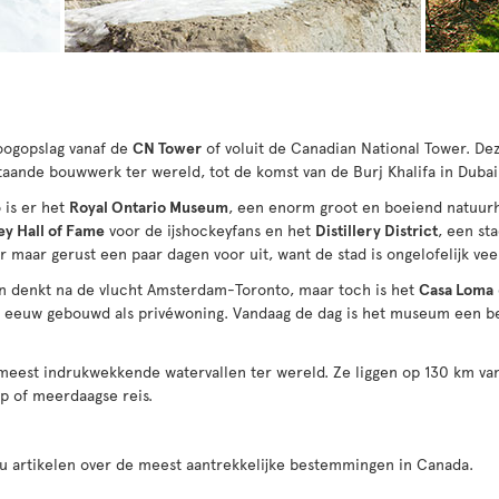
 oogopslag vanaf de
CN Tower
of voluit de Canadian National Tower. De
staande bouwwerk ter wereld, tot de komst van de Burj Khalifa in Dubai
o is er het
Royal Ontario Museum
, een enorm groot en boeiend natuur
y Hall of Fame
voor de ijshockeyfans en het
Distillery District
, een st
 maar gerust een paar dagen voor uit, want de stad is ongelofelijk veel
aan denkt na de vlucht Amsterdam-Toronto, maar toch is het
Casa Loma
te eeuw gebouwd als privéwoning. Vandaag de dag is het museum een b
 meest indrukwekkende watervallen ter wereld. Ze liggen op 130 km va
p of meerdaagse reis.
 u artikelen over de meest aantrekkelijke bestemmingen in Canada.