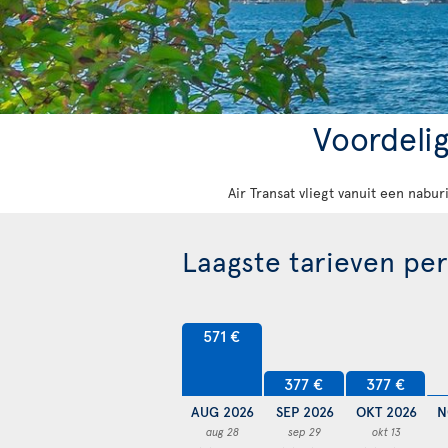
Voordeli
Air Transat vliegt vanuit een nabu
Laagste tarieven pe
571 €
377 €
377 €
AUG 2026
SEP 2026
OKT 2026
N
aug 28
sep 29
okt 13