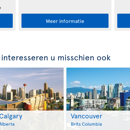
e
Meer informatie
interesseren u misschien ook
Calgary
Vancouver
>
>
Alberta
Brits Columbia