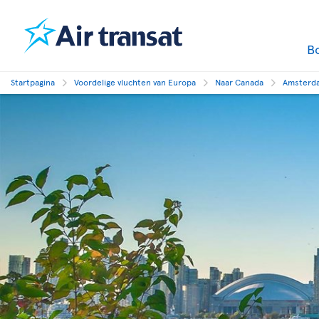
B
Startpagina
Voordelige vluchten van Europa
Naar Canada
Amsterda