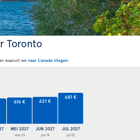
r Toronto
 van waaruit we
naar Canada vliegen
.
681 €
621 €
616 €
27
MEI 2027
JUN 2027
JUL 2027
mei 25
jun 14
jul 02