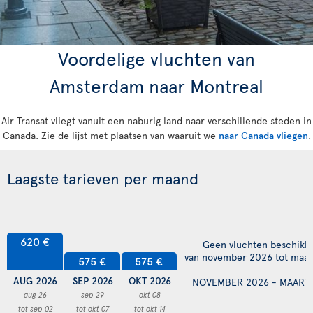
Voordelige vluchten van
Amsterdam naar Montreal
Air Transat vliegt vanuit een naburig land naar verschillende steden in
Canada. Zie de lijst met plaatsen van waaruit we
naar Canada vliegen
.
Laagste tarieven per maand
620 €
Geen vluchten beschikb
van november 2026 tot maar
575 €
575 €
AUG 2026
SEP 2026
OKT 2026
NOVEMBER 2026 - MAART 
aug 26
sep 29
okt 08
tot sep 02
tot okt 07
tot okt 14