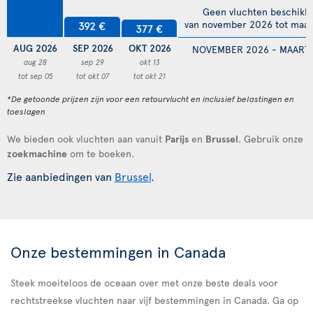
Geen vluchten beschikb
van november 2026 tot maar
392 €
377 €
AUG 2026
SEP 2026
OKT 2026
NOVEMBER 2026 - MAART 
aug 28
sep 29
okt 13
tot sep 05
tot okt 07
tot okt 21
*De getoonde prijzen zijn voor een retourvlucht en inclusief belastingen en
toeslagen
We bieden ook vluchten aan vanuit
Parijs
en
Brussel
. Gebruik onze
zoekmachine
om te boeken.
Zie aanbiedingen van
Brussel
.
Onze bestemmingen in Canada
Steek moeiteloos de oceaan over met onze beste deals voor
rechtstreekse vluchten naar vijf bestemmingen in Canada. Ga op