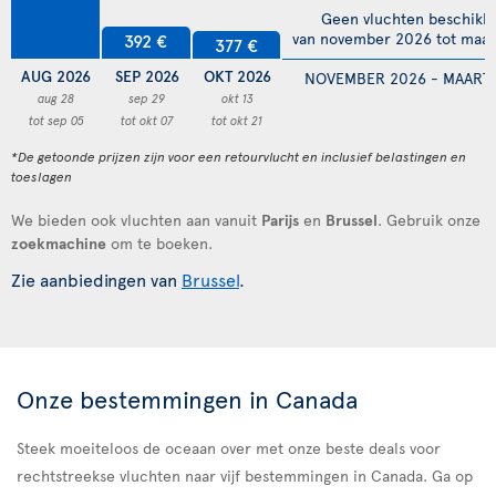
Geen vluchten beschikb
van november 2026 tot maar
392 €
377 €
AUG 2026
SEP 2026
OKT 2026
NOVEMBER 2026 - MAART 
aug 28
sep 29
okt 13
tot sep 05
tot okt 07
tot okt 21
*De getoonde prijzen zijn voor een retourvlucht en inclusief belastingen en
toeslagen
We bieden ook vluchten aan vanuit
Parijs
en
Brussel
. Gebruik onze
zoekmachine
om te boeken.
Zie aanbiedingen van
Brussel
.
Onze bestemmingen in Canada
Steek moeiteloos de oceaan over met onze beste deals voor
rechtstreekse vluchten naar vijf bestemmingen in Canada. Ga op