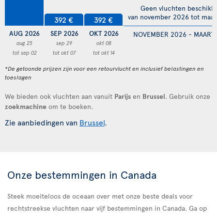
Geen vluchten beschikb
van november 2026 tot maar
392 €
392 €
AUG 2026
SEP 2026
OKT 2026
NOVEMBER 2026 - MAART 
aug 25
sep 29
okt 08
tot sep 02
tot okt 07
tot okt 14
*De getoonde prijzen zijn voor een retourvlucht en inclusief belastingen en
toeslagen
We bieden ook vluchten aan vanuit
Parijs
en
Brussel
. Gebruik onze
zoekmachine
om te boeken.
Zie aanbiedingen van
Brussel
.
Onze bestemmingen in Canada
Steek moeiteloos de oceaan over met onze beste deals voor
rechtstreekse vluchten naar vijf bestemmingen in Canada. Ga op