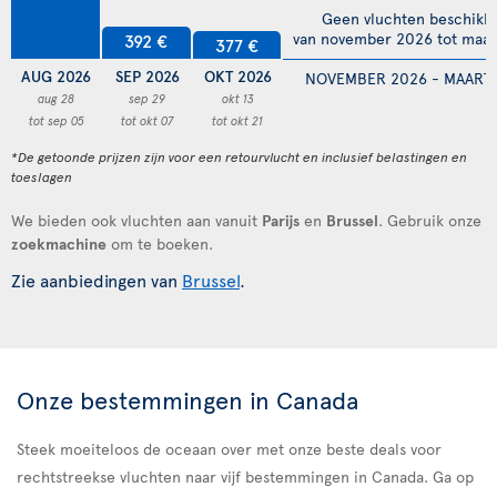
Geen vluchten beschikb
van november 2026 tot maar
392 €
377 €
AUG 2026
SEP 2026
OKT 2026
NOVEMBER 2026 - MAART 
aug 28
sep 29
okt 13
tot sep 05
tot okt 07
tot okt 21
*De getoonde prijzen zijn voor een retourvlucht en inclusief belastingen en
toeslagen
We bieden ook vluchten aan vanuit
Parijs
en
Brussel
. Gebruik onze
zoekmachine
om te boeken.
Zie aanbiedingen van
Brussel
.
Onze bestemmingen in Canada
Steek moeiteloos de oceaan over met onze beste deals voor
rechtstreekse vluchten naar vijf bestemmingen in Canada. Ga op