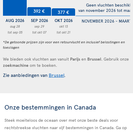
Geen vluchten beschikb
van november 2026 tot maar
392 €
377 €
AUG 2026
SEP 2026
OKT 2026
NOVEMBER 2026 - MAART 
aug 28
sep 29
okt 13
tot sep 05
tot okt 07
tot okt 21
*De getoonde prijzen zijn voor een retourvlucht en inclusief belastingen en
toeslagen
We bieden ook vluchten aan vanuit
Parijs
en
Brussel
. Gebruik onze
zoekmachine
om te boeken.
Zie aanbiedingen van
Brussel
.
Onze bestemmingen in Canada
Steek moeiteloos de oceaan over met onze beste deals voor
rechtstreekse vluchten naar vijf bestemmingen in Canada. Ga op