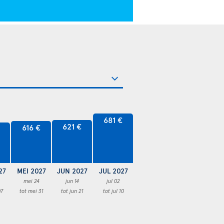
681 €
621 €
616 €
27
MEI 2027
JUN 2027
JUL 2027
mei 24
jun 14
jul 02
07
tot mei 31
tot jun 21
tot jul 10