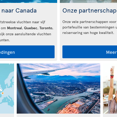
n naar Canada
Onze partnerscha
Onze vele partnerschappen voor
tstreekse vluchten naar vijf
portefeuille van bestemmingen u
s om
Montreal
,
Quebec
,
Toronto
,
reiservaring van hoge kwaliteit.
ijk onze aansluitende vluchten
unten.
edingen
Meer