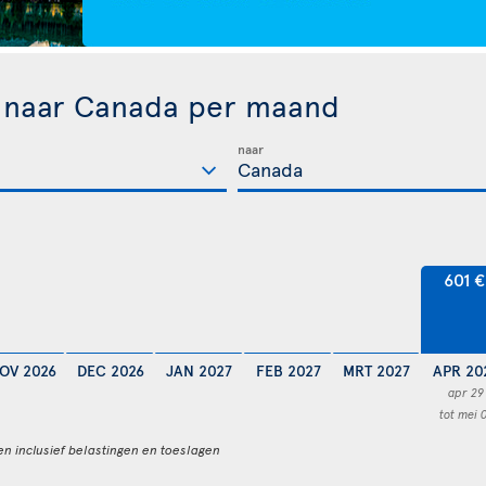
n naar Canada per maand
naar
601 €
OV 2026
DEC 2026
JAN 2027
FEB 2027
MRT 2027
APR 20
apr 29
tot mei 
en inclusief belastingen en toeslagen