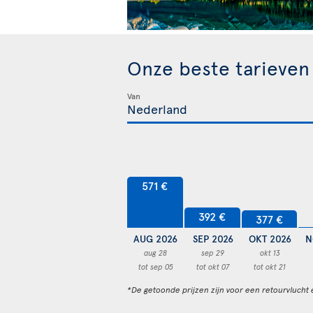
Onze beste tarieve
Van
571 €
392 €
377 €
AUG 2026
SEP 2026
OKT 2026
N
aug 28
sep 29
okt 13
tot sep 05
tot okt 07
tot okt 21
*De getoonde prijzen zijn voor een retourvlucht 