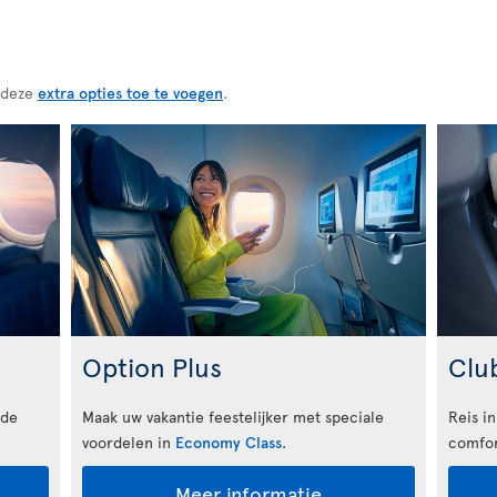
 deze
extra opties toe te voegen
.
Option Plus
Clu
 de
Maak uw vakantie feestelijker met speciale
Reis in
voordelen in
Economy Class
.
comfor
Meer informatie