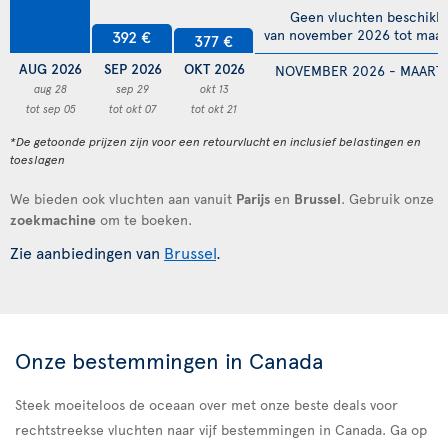
Geen vluchten beschikb
van november 2026 tot maar
392 €
377 €
AUG 2026
SEP 2026
OKT 2026
NOVEMBER 2026 - MAART 
aug 28
sep 29
okt 13
tot sep 05
tot okt 07
tot okt 21
*De getoonde prijzen zijn voor een retourvlucht en inclusief belastingen en
toeslagen
We bieden ook vluchten aan vanuit
Parijs
en
Brussel
. Gebruik onze
zoekmachine
om te boeken.
Zie aanbiedingen van
Brussel
.
Onze bestemmingen in Canada
Steek moeiteloos de oceaan over met onze beste deals voor
rechtstreekse vluchten naar vijf bestemmingen in Canada. Ga op