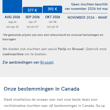
Geen vluchten beschikb
392 €
van november 2026 tot maar
377 €
AUG 2026
SEP 2026
OKT 2026
NOVEMBER 2026 - MAART 
aug 26
sep 29
okt 08
tot sep 02
tot okt 07
tot okt 14
*De getoonde prijzen zijn voor een retourvlucht en inclusief belastingen en
toeslagen
We bieden ook vluchten aan vanuit
Parijs
en
Brussel
. Gebruik onze
zoekmachine
om te boeken.
Zie aanbiedingen van
Brussel
.
Onze bestemmingen in Canada
Steek moeiteloos de oceaan over met onze beste deals voor
rechtstreekse vluchten naar vijf bestemmingen in Canada. Ga op