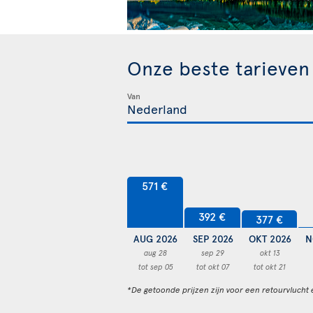
Onze beste tarieve
Van
571 €
392 €
377 €
AUG 2026
SEP 2026
OKT 2026
N
aug 28
sep 29
okt 13
tot sep 05
tot okt 07
tot okt 21
*De getoonde prijzen zijn voor een retourvlucht 