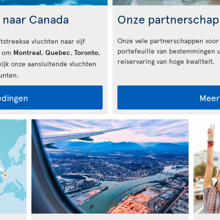
n naar Canada
Onze partnerscha
Onze vele partnerschappen voor
tstreekse vluchten naar vijf
portefeuille van bestemmingen u
s om
Montreal
,
Quebec
,
Toronto
,
reiservaring van hoge kwaliteit.
ijk onze aansluitende vluchten
unten.
edingen
Meer