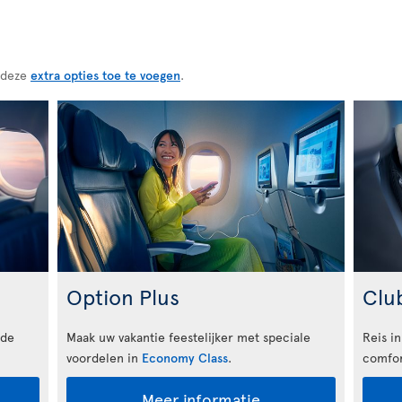
 deze
extra opties toe te voegen
.
Option Plus
Clu
 de
Maak uw vakantie feestelijker met speciale
Reis in
voordelen in
Economy Class
.
comfor
Meer informatie