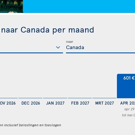
n naar Canada per maand
naar
601 €
OV 2026
DEC 2026
JAN 2027
FEB 2027
MRT 2027
APR 20
apr 29
tot mei 
en inclusief belastingen en toeslagen