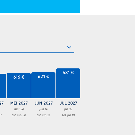
681 €
621 €
616 €
27
MEI 2027
JUN 2027
JUL 2027
mei 24
jun 14
jul 02
07
tot mei 31
tot jun 21
tot jul 10