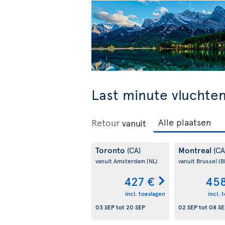
Last minute vluchte
Retour
vanuit
Toronto
Montreal
(CA)
(CA
vanuit Amsterdam
(NL)
vanuit Brussel
(B
427 €
458
incl. toeslagen
incl. 
03 SEP
tot
20 SEP
02 SEP
tot
08 SE