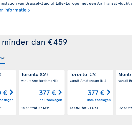
nstation van Brussel-Zuid of Lille-Europe met een Air Transat vlucht 
r informatie
r minder dan €459
Toronto
Toronto
Montr
)
(CA)
(CA)
vanuit Amsterdam
(NL)
vanuit Amsterdam
(NL)
vanuit B
0 €
377 €
377 €
toeslagen
incl. toeslagen
incl. toeslagen
P
18 SEP
tot
27 SEP
13 OKT
tot
21 OKT
02 SEP
t