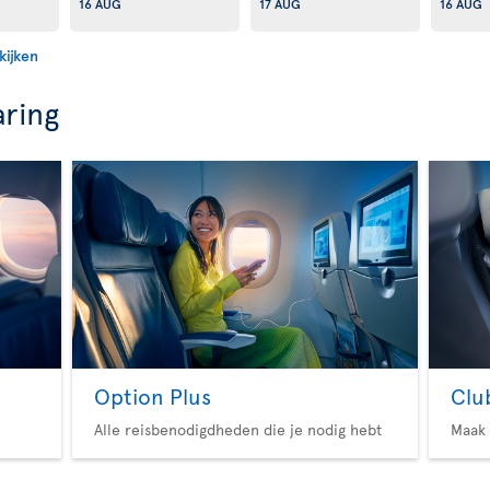
16 AUG
17 AUG
16 AUG
kijken
aring
Option Plus
Clu
Alle reisbenodigdheden die je nodig hebt
Maak 