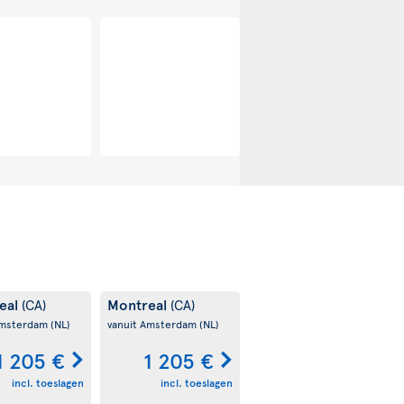
uver
Calgary
(CA)
(CA)
Amsterdam
(NL)
vanuit Amsterdam
(NL)
588 €
597 €
incl. toeslagen
incl. toeslagen
ot
27 SEP
18 SEP
tot
27 SEP
eal
Montreal
(CA)
(CA)
Amsterdam
(NL)
vanuit Amsterdam
(NL)
1 205 €
1 205 €
incl. toeslagen
incl. toeslagen