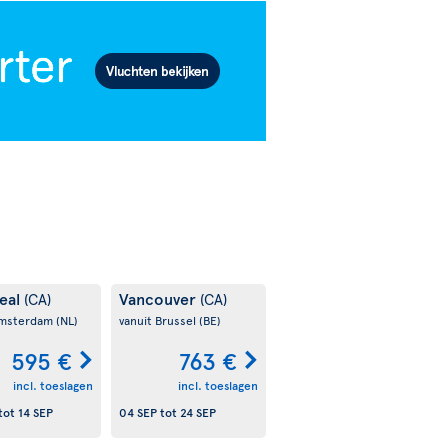
eal
Vancouver
(CA)
(CA)
Amsterdam
(NL)
vanuit Brussel
(BE)
595 €
763 €
incl. toeslagen
incl. toeslagen
tot
14 SEP
04 SEP
tot
24 SEP