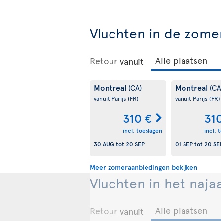
Vluchten in de zome
Retour
vanuit
Montreal
Montreal
(CA)
(CA
vanuit Parijs
(FR)
vanuit Parijs
(FR)
310 €
31
incl. toeslagen
incl. 
30 AUG
tot
20 SEP
01 SEP
tot
20 SE
Meer zomeraanbiedingen bekijken
Vluchten in het naja
Retour
vanuit