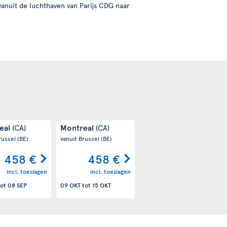
vanuit de luchthaven van Parijs CDG naar
eal
Montreal
(CA)
(CA)
russel
(BE)
vanuit Brussel
(BE)
458 €
458 €
incl. toeslagen
incl. toeslagen
ot
08 SEP
09 OKT
tot
15 OKT