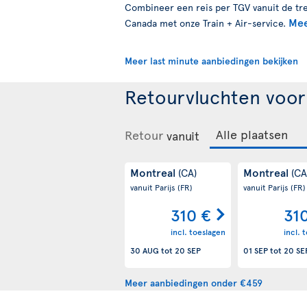
Combineer een reis per TGV vanuit de trei
Mee
Canada met onze Train + Air-service.
Meer last minute aanbiedingen bekijken
Retourvluchten voo
Retour
vanuit
Montreal
Montreal
(CA)
(CA
vanuit Parijs
(FR)
vanuit Parijs
(FR)
310 €
31
incl. toeslagen
incl. 
30 AUG
tot
20 SEP
01 SEP
tot
20 SE
Meer aanbiedingen onder €459