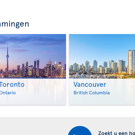
mmingen
Toronto
Vancouver
>
>
Ontario
British Columbia
Zoekt u een ho