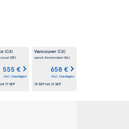
to
Vancouver
(CA)
(CA)
russel
(BE)
vanuit Amsterdam
(NL)
555 €
658 €
incl. toeslagen
incl. toeslagen
tot
17 SEP
15 SEP
tot
21 SEP