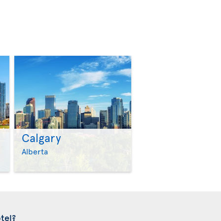
Calgary
>
>
Alberta
tel?