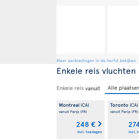
Toronto
Montreal
(CA)
(CA
vanuit Amsterdam
(NL)
vanuit Brussel
(B
377 €
458
incl. toeslagen
incl. 
18 SEP
tot
27 SEP
09 OKT
tot
15 O
Meer aanbiedingen in de herfst bekijken
Enkele reis vluchten
Enkele reis
vanuit
Montreal
Toronto
(CA)
(CA)
vanuit Parijs
(FR)
vanuit Parijs
(FR)
248 €
27
incl. toeslagen
incl. 