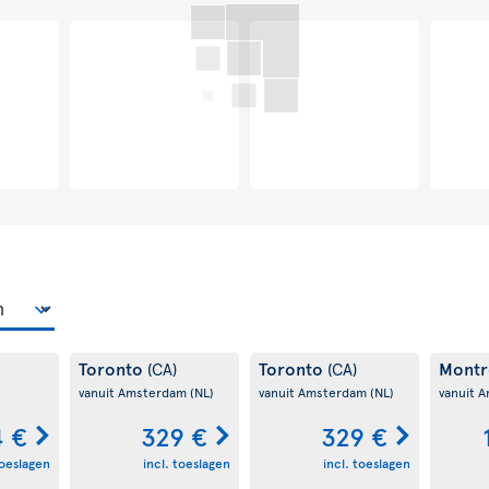
Toronto
Montreal
Vanco
)
(CA)
(CA)
E)
vanuit Parijs
(FR)
vanuit Amsterdam
(NL)
vanuit 
 €
458 €
560 €
toeslagen
incl. toeslagen
incl. toeslagen
KT
11 OKT
tot
17 OKT
18 SEP
tot
27 SEP
18 SEP
t
Toronto
Toronto
Montr
(CA)
(CA)
vanuit Amsterdam
(NL)
vanuit Amsterdam
(NL)
vanuit 
4 €
329 €
329 €
toeslagen
incl. toeslagen
incl. toeslagen