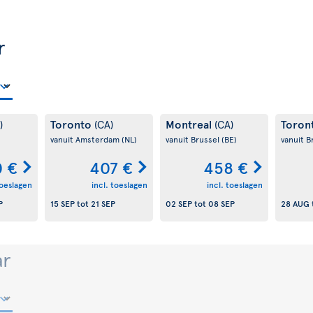
r
Toronto
Montreal
Toron
)
(CA)
(CA)
vanuit Amsterdam
(NL)
vanuit Brussel
(BE)
vanuit B
0 €
407 €
458 €
toeslagen
incl. toeslagen
incl. toeslagen
P
15 SEP
tot
21 SEP
02 SEP
tot
08 SEP
28 AUG
ar