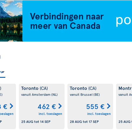
n
Toronto
Toronto
Montr
)
(CA)
(CA)
E)
vanuit Amsterdam
(NL)
vanuit Brussel
(BE)
vanuit 
 €
462 €
555 €
toeslagen
incl. toeslagen
incl. toeslagen
P
25 AUG
tot
14 SEP
28 AUG
tot
17 SEP
25 AUG