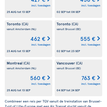
incl. toeslagen
incl. toeslagen
25 AUG
tot
13 SEP
02 SEP
tot
08 SEP
Toronto
Toronto
(CA)
(CA)
vanuit Amsterdam
(NL)
vanuit Brussel
(BE)
462 €
555 €
incl. toeslagen
incl. toeslagen
23 AUG
tot
13 SEP
02 SEP
tot
23 SEP
Montreal
Vancouver
(CA)
(CA)
vanuit Amsterdam
(NL)
vanuit Brussel
(BE)
560 €
763 €
incl. toeslagen
incl. toeslagen
25 AUG
tot
13 SEP
04 SEP
tot
24 SEP
Combineer een reis per TGV vanuit de treinstation van Brussel-
Zuid of Lille-Europe met een Air Transat vlucht vanuit de