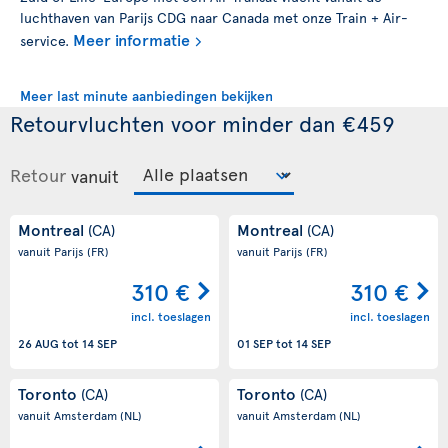
luchthaven van Parijs CDG naar Canada met onze Train + Air-
Meer informatie
service.
Meer last minute aanbiedingen bekijken
Retourvluchten voor minder dan €459
Retour
vanuit
Montreal
Montreal
(CA)
(CA)
vanuit Parijs
(FR)
vanuit Parijs
(FR)
310 €
310 €
incl. toeslagen
incl. toeslagen
26 AUG
tot
14 SEP
01 SEP
tot
14 SEP
Toronto
Toronto
(CA)
(CA)
vanuit Amsterdam
(NL)
vanuit Amsterdam
(NL)