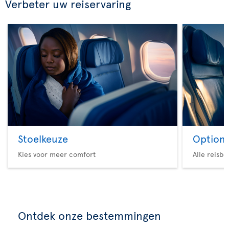
Verbeter uw reiservaring
Stoelkeuze
Option 
Kies voor meer comfort
Alle reisb
Ontdek onze bestemmingen