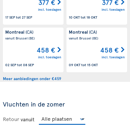
377 €
377 €
incl. toeslagen
incl. toeslagen
17 SEP
tot
27 SEP
10 OKT
tot
18 OKT
Montreal
Montreal
(CA)
(CA)
vanuit Brussel
(BE)
vanuit Brussel
(BE)
458 €
458 €
incl. toeslagen
incl. toeslagen
02 SEP
tot
08 SEP
09 OKT
tot
15 OKT
Meer aanbiedingen onder €459
Vluchten in de zomer
Retour
vanuit