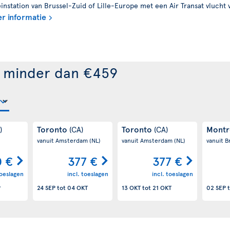
nstation van Brussel-Zuid of Lille-Europe met een Air Transat vlucht 
r informatie
r minder dan €459
Toronto
Toronto
Montr
)
(CA)
(CA)
vanuit Amsterdam
(NL)
vanuit Amsterdam
(NL)
vanuit B
0 €
377 €
377 €
toeslagen
incl. toeslagen
incl. toeslagen
P
24 SEP
tot
04 OKT
13 OKT
tot
21 OKT
02 SEP
t