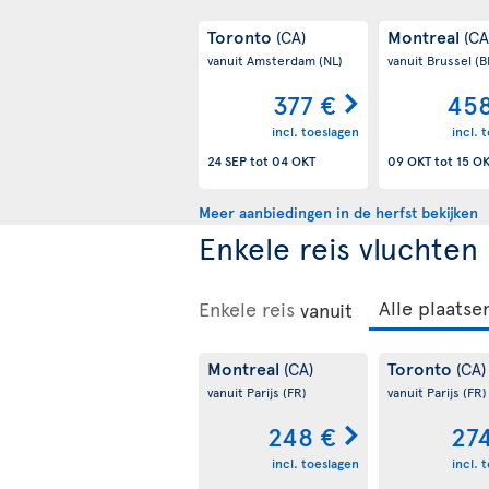
Toronto
Montreal
(CA)
(CA
vanuit Amsterdam
(NL)
vanuit Brussel
(B
377 €
458
incl. toeslagen
incl. 
24 SEP
tot
04 OKT
09 OKT
tot
15 O
Meer aanbiedingen in de herfst bekijken
Enkele reis vluchten
Enkele reis
vanuit
Montreal
Toronto
(CA)
(CA)
vanuit Parijs
(FR)
vanuit Parijs
(FR)
248 €
27
incl. toeslagen
incl. 