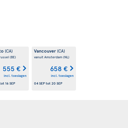
to
Vancouver
(CA)
(CA)
russel
(BE)
vanuit Amsterdam
(NL)
555 €
658 €
incl. toeslagen
incl. toeslagen
tot
16 SEP
04 SEP
tot
20 SEP