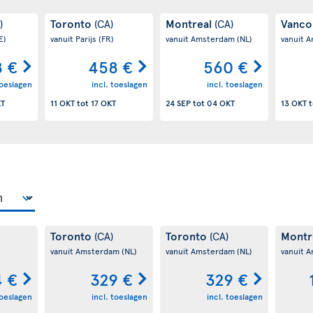
Toronto
Montreal
Vanco
)
(CA)
(CA)
E)
vanuit Parijs
(FR)
vanuit Amsterdam
(NL)
vanuit 
 €
458 €
560 €
toeslagen
incl. toeslagen
incl. toeslagen
KT
11 OKT
tot
17 OKT
24 SEP
tot
04 OKT
13 OKT
t
Toronto
Toronto
Montr
(CA)
(CA)
vanuit Amsterdam
(NL)
vanuit Amsterdam
(NL)
vanuit 
4 €
329 €
329 €
toeslagen
incl. toeslagen
incl. toeslagen