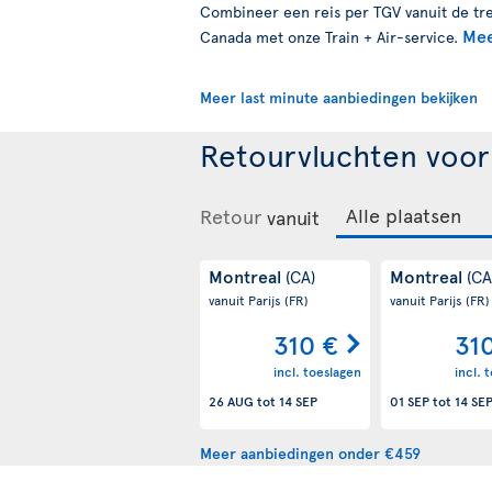
Combineer een reis per TGV vanuit de trei
Mee
Canada met onze Train + Air-service.
Meer last minute aanbiedingen bekijken
Retourvluchten voo
Retour
vanuit
Montreal
Montreal
(CA)
(CA
vanuit Parijs
(FR)
vanuit Parijs
(FR)
310 €
31
incl. toeslagen
incl. 
26 AUG
tot
14 SEP
01 SEP
tot
14 SE
Meer aanbiedingen onder €459