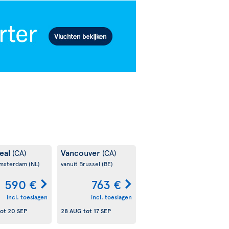
eal
Vancouver
(CA)
(CA)
Amsterdam
(NL)
vanuit Brussel
(BE)
590 €
763 €
incl. toeslagen
incl. toeslagen
ot
20 SEP
28 AUG
tot
17 SEP