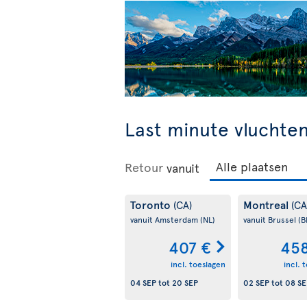
Last minute vluchte
Retour
vanuit
Toronto
Montreal
(CA)
(CA
vanuit Amsterdam
(NL)
vanuit Brussel
(B
407 €
458
incl. toeslagen
incl. 
04 SEP
tot
20 SEP
02 SEP
tot
08 SE