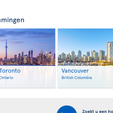
mmingen
Toronto
Vancouver
>
>
Ontario
British Columbia
Zoekt u een ho