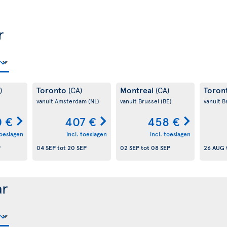
r
Toronto
Montreal
Toron
)
(CA)
(CA)
vanuit Amsterdam
(NL)
vanuit Brussel
(BE)
vanuit B
0 €
407 €
458 €
toeslagen
incl. toeslagen
incl. toeslagen
P
04 SEP
tot
20 SEP
02 SEP
tot
08 SEP
26 AUG
ar