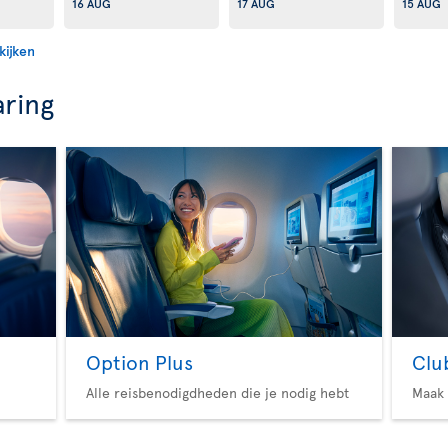
16 AUG
17 AUG
15 AUG
kijken
aring
Option Plus
Clu
Alle reisbenodigdheden die je nodig hebt
Maak 