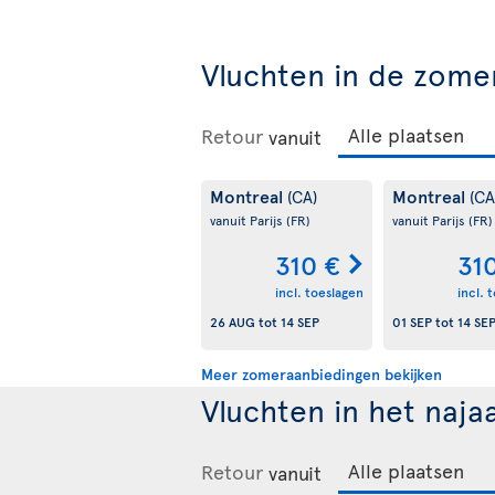
Vluchten in de zome
Retour
vanuit
Montreal
Montreal
(CA)
(CA
vanuit Parijs
(FR)
vanuit Parijs
(FR)
310 €
31
incl. toeslagen
incl. 
26 AUG
tot
14 SEP
01 SEP
tot
14 SE
Meer zomeraanbiedingen bekijken
Vluchten in het naja
Retour
vanuit