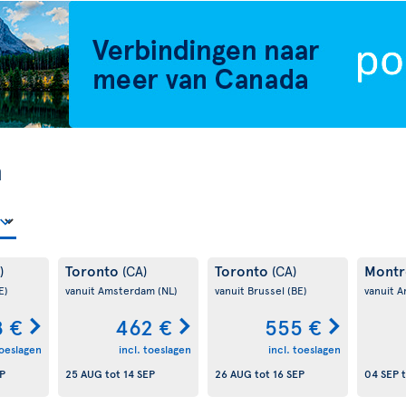
n
Toronto
Toronto
Montr
)
(CA)
(CA)
E)
vanuit Amsterdam
(NL)
vanuit Brussel
(BE)
vanuit 
 €
462 €
555 €
toeslagen
incl. toeslagen
incl. toeslagen
P
25 AUG
tot
14 SEP
26 AUG
tot
16 SEP
04 SEP
t