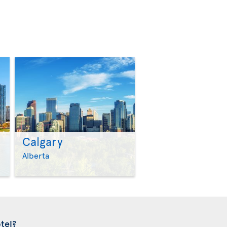
Calgary
>
>
Alberta
tel?