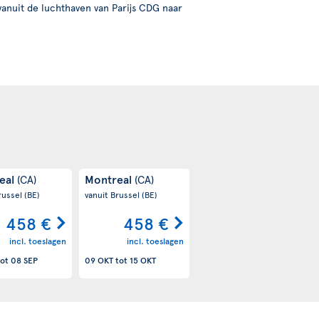
vanuit de luchthaven van Parijs CDG naar
eal
Montreal
(CA)
(CA)
russel
(BE)
vanuit Brussel
(BE)
458 €
458 €
incl. toeslagen
incl. toeslagen
ot
08 SEP
09 OKT
tot
15 OKT