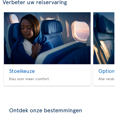
Verbeter uw reiservaring
Stoelkeuze
Option 
Kies voor meer comfort
Alle reisb
Ontdek onze bestemmingen