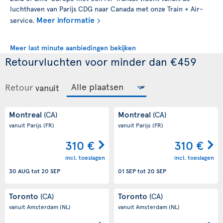
luchthaven van Parijs CDG naar Canada met onze Train + Air-
Meer informatie
service.
Meer last minute aanbiedingen bekijken
Retourvluchten voor minder dan €459
Retour
vanuit
Montreal
Montreal
(CA)
(CA)
vanuit Parijs
(FR)
vanuit Parijs
(FR)
310 €
310 €
incl. toeslagen
incl. toeslagen
30 AUG
tot
20 SEP
01 SEP
tot
20 SEP
Toronto
Toronto
(CA)
(CA)
vanuit Amsterdam
(NL)
vanuit Amsterdam
(NL)