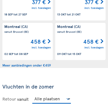
377 €
377 €
incl. toeslagen
incl. toeslagen
18 SEP
tot
27 SEP
13 OKT
tot
21 OKT
Montreal
Montreal
(CA)
(CA)
vanuit Brussel
(BE)
vanuit Brussel
(BE)
458 €
458 €
incl. toeslagen
incl. toeslagen
02 SEP
tot
08 SEP
09 OKT
tot
15 OKT
Meer aanbiedingen onder €459
Vluchten in de zomer
Retour
vanuit