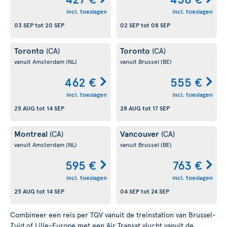
incl. toeslagen
incl. toeslagen
03 SEP
tot
20 SEP
02 SEP
tot
08 SEP
Toronto
Toronto
(CA)
(CA)
vanuit Amsterdam
(NL)
vanuit Brussel
(BE)
462 €
555 €
incl. toeslagen
incl. toeslagen
25 AUG
tot
14 SEP
28 AUG
tot
17 SEP
Montreal
Vancouver
(CA)
(CA)
vanuit Amsterdam
(NL)
vanuit Brussel
(BE)
595 €
763 €
incl. toeslagen
incl. toeslagen
25 AUG
tot
14 SEP
04 SEP
tot
24 SEP
Combineer een reis per TGV vanuit de treinstation van Brussel-
Zuid of Lille-Europe met een Air Transat vlucht vanuit de